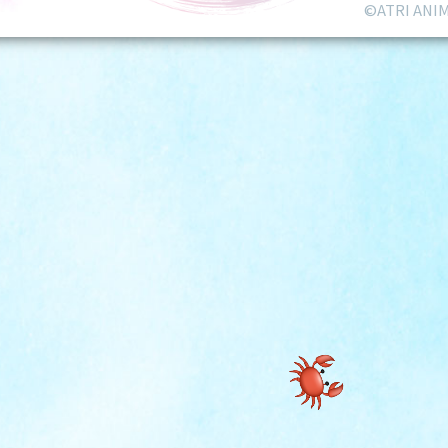
©ATRI ANI
アニメの成功を祈願して、だるまなら
「カニ」に
目を入れてみよう！
AP」を押して、カニの目に墨を入れ
回数が増えるごと
にカニの目が変化し
標の数を達成で、アトリの可愛いシー
放送に先駆け公開
します。