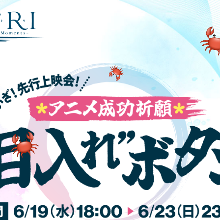
0
6
0
0
0
0
0
0!!
場面カット公開！
0!!
未公開映像公開！